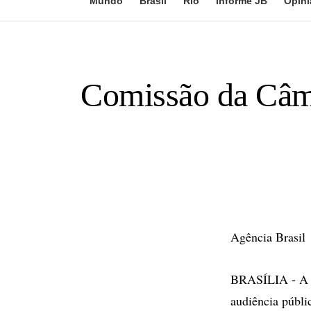
Mundo
Brasil
Rio
Informe JB
Opini
Comissão da Câma
Agência Brasil
BRASÍLIA - A C
audiência públi