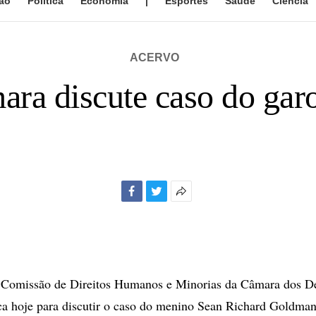
ão
Política
Economia
|
Esportes
Saúde
Ciência
ACERVO
ra discute caso do ga
Facebook
Twitter
Mais
opções
de
compartilhamento
omissão de Direitos Humanos e Minorias da Câmara dos De
ca hoje para discutir o caso do menino Sean Richard Goldman