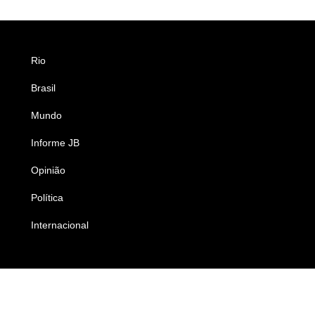
Rio
Esportes
Brasil
Saúde
Mundo
Ciência e Tecnologia
Informe JB
Caderno B
Opinião
Colunistas
Política
Economia
Internacional
Empresas e Negócios