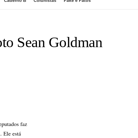
Caderno B
Colunistas
Fake e Fatos
roto Sean Goldman
putados faz
. Ele está