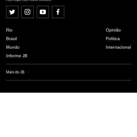
Twitter
Instagram
YouTube
Facebook
Rio
Opinião
Brasil
Política
Mundo
Internacional
Informe JB
Mais do JB
Esportes
Saúde
Ciência e Tecnologia
Caderno B
Colunistas
Economia
Empresas e Negócios