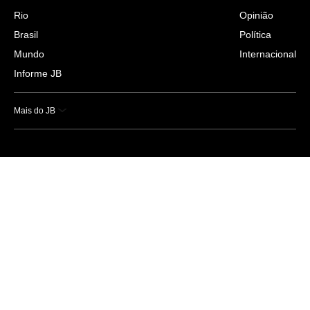
Rio
Opinião
Brasil
Política
Mundo
Internacional
Informe JB
Mais do JB
Esportes
Saúde
Ciência e Tecnologia
Caderno B
Colunistas
Economia
Empresas e Negócios