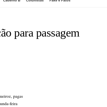
Caderno B
Colunistas
Fake e Fatos
ação para passagem
ueiroz, pagas
unda-feira