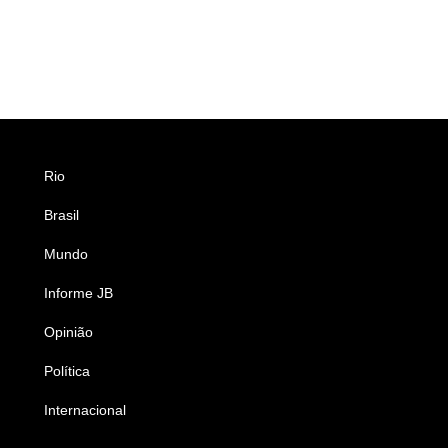
Rio
Esportes
Brasil
Saúde
Mundo
Ciência e Tecnologia
Informe JB
Caderno B
Opinião
Colunistas
Política
Economia
Internacional
Empresas e Negócios