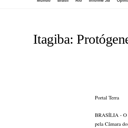
Mundo
Brasil
Rio
Informe JB
Opini
Itagiba: Protógen
Portal Terra
BRASÍLIA - O r
pela Câmara dos