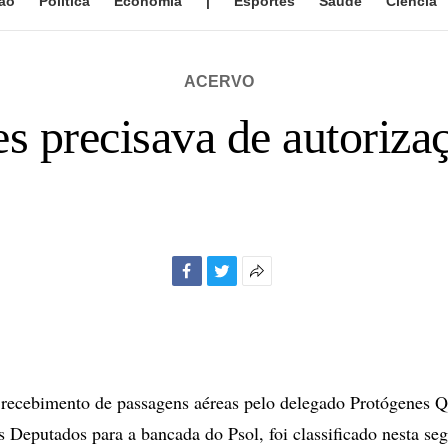
ão
Política
Economia
|
Esportes
Saúde
Ciência
ACERVO
es precisava de autoriz
Facebook
Twitter
Mais
opções
de
compartilhamento
ecebimento de passagens aéreas pelo delegado Protógenes Q
 Deputados para a bancada do Psol, foi classificado nesta seg