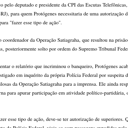
co pelo deputado e presidente da CPI das Escutas Telefônicas
J), para quem Protógenes necessitaria de uma autorização d
para "fazer esse tipo de ação".
o coordenador da Operação Satiagraha, que resultou na prisã
s, posteriormente solto por ordem do Supremo Tribunal Fede
entar o relatório que incriminou o banqueiro, Protógenes aca
stigado em inquérito da própria Polícia Federal por suspeita 
ilosas da Operação Satiagraha para a imprensa. Ele ainda re
rna para apurar participação em atividade político-partidária, 
azer esse tipo de ação, deve-se ter autorização de superiores. 
to de Polícia Federal, viaja-se com passagens expedidas pel