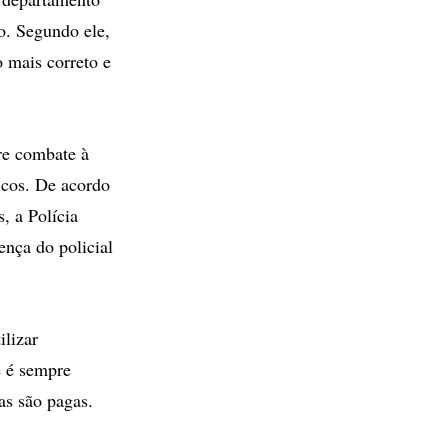
o. Segundo ele,
 mais correto e
re combate à
icos. De acordo
, a Polícia
sença do policial
ilizar
e é sempre
as são pagas.