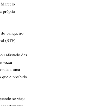
, Marcelo
a própria
o do banqueiro
ral (STF).
bou afastado das
de vazar
sponde a uma
o que é proibido
Quando se viaja
o departamento