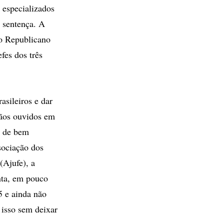
e especializados
 sentença. A
to Republicano
fes dos três
asileiros e dar
dãos ouvidos em
r de bem
sociação dos
(Ajufe), a
nta, em pouco
5 e ainda não
 isso sem deixar