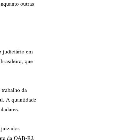
enquanto outras
o judiciário em
brasileira, que
 trabalho da
al. A quantidade
aladares.
 juizados
ente da OAB-RJ,