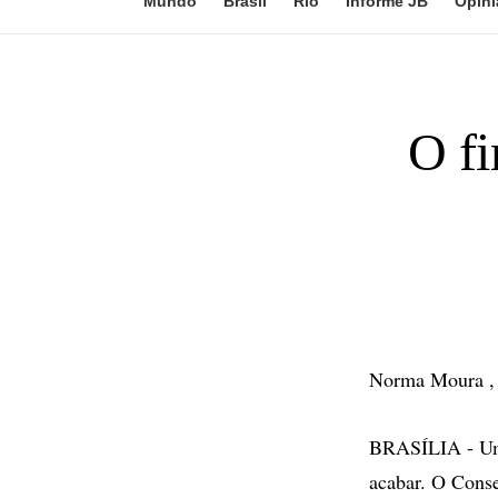
Mundo
Brasil
Rio
Informe JB
Opini
O fi
Norma Moura ,
BRASÍLIA - Um d
acabar. O Conse