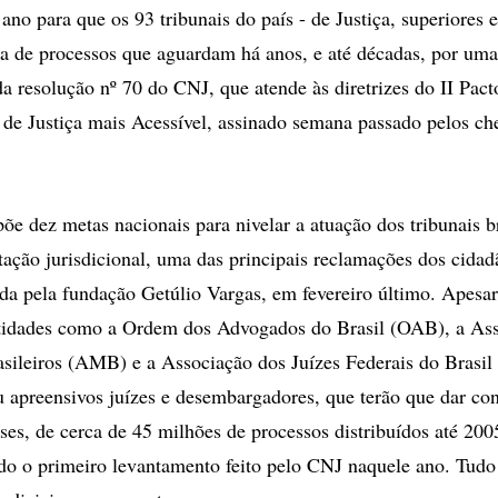
no para que os 93 tribunais do país - de Justiça, superiores 
ha de processos que aguardam há anos, e até décadas, por uma
da resolução nº 70 do CNJ, que atende às diretrizes do II Pac
de Justiça mais Acessível, assinado semana passado pelos che
õe dez metas nacionais para nivelar a atuação dos tribunais br
stação jurisdicional, uma das principais reclamações dos cida
ada pela fundação Getúlio Vargas, em fevereiro último. Apesa
ntidades como a Ordem dos Advogados do Brasil (OAB), a As
sileiros (AMB) e a Associação dos Juízes Federais do Brasil 
ou apreensivos juízes e desembargadores, que terão que dar co
ses, de cerca de 45 milhões de processos distribuídos até 200
do o primeiro levantamento feito pelo CNJ naquele ano. Tudo