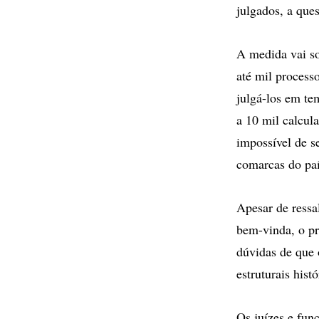
julgados, a que
A medida vai so
até mil process
julgá-los em te
a 10 mil calcul
impossível de s
comarcas do paí
Apesar de ressa
bem-vinda, o pr
dúvidas de que 
estruturais histó
Os juízes e fun