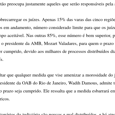
stão preocupa justamente aqueles que serão responsáveis pela 
brecarregar os juízes. Apenas 15% das varas das cinco regiõ
os em andamento, número considerado limite para que os juí
mpo aceitável. Nas outras 85%, esse número é bem superior, 
a o presidente da AMB, Mozart Valadares, para quem o prazo 
er cumprido, devido aos milhares de processos distribuídos di
s.
ltar que qualquer medida que vise amenizar a morosidade do j
esidente da OAB do Rio de Janeiro, Wadih Damous, admite te
o prazo seja cumprido. Ele ressalta que a medida esbarrará 
ricos.
cionários do judiciário são poucos e mal distribuídos, e há ai