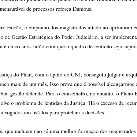
omensurável de processos reforça Damous.
iro Falcão, o empenho dos magistrados aliado ao aprimoramen
no de Gestão Estratégica do Poder Judiciário, a ser implement
 até cinco anos farão com que o quadro de lentidão seja supe
ustiça do Piauí, com o apoio do CNJ, conseguiu julgar e arqu
uco mais de um mês. Isso prova que é possível alcançarmos 
boa gestão defende. Para o conselheiro, no entanto, o Plano E
solve o problema de lentidão da Justiça. Há o excesso de recu
advogados em usá-los para protelar as decisões.
ts, que incluem não só uma melhor formação dos magistrado