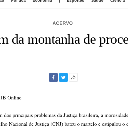
ão
Política
Economia
|
Esportes
Saúde
Ciência
ACERVO
m da montanha de proc
Facebook
Twitter
Mais
opções
de
 JB Online
compartilhamento
os principais problemas da Justiça brasileira, a morosidade
lho Nacional de Justiça (CNJ) bateu o martelo e estipulou o 