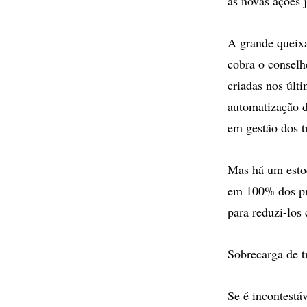
as novas ações j
A grande queixa
cobra o conselh
criadas nos últ
automatização d
em gestão dos t
Mas há um estoq
em 100% dos pro
para reduzi-los
Sobrecarga de t
Se é incontestá