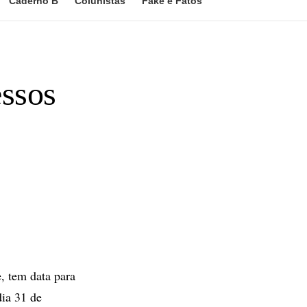
Caderno B
Colunistas
Fake e Fatos
essos
, tem data para
dia 31 de