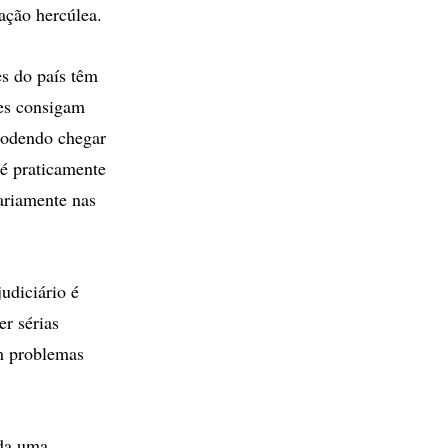
ação hercúlea.
es do país têm
zes consigam
podendo chegar
é praticamente
ariamente nas
udiciário é
r sérias
em problemas
nda uma