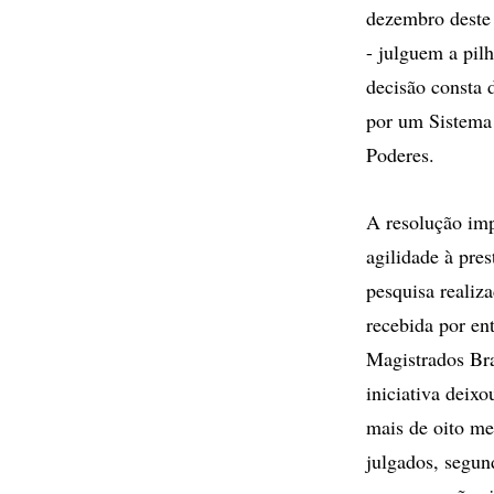
dezembro deste a
- julguem a pil
decisão consta 
por um Sistema 
Poderes.
A resolução imp
agilidade à pre
pesquisa realiz
recebida por e
Magistrados Bra
iniciativa deix
mais de oito me
julgados, segun