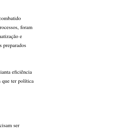
 combatido
rocessos, foram
matização e
is preparados
anta eficiência
que ter política
ecisam ser