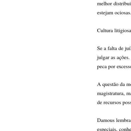
melhor distribu
estejam ociosas
Cultura litigios
Se a falta de j
julgar as ações.
peca por excess
A questão da m
magistratura, m
de recursos pos
Damous lembra 
especiais, conh