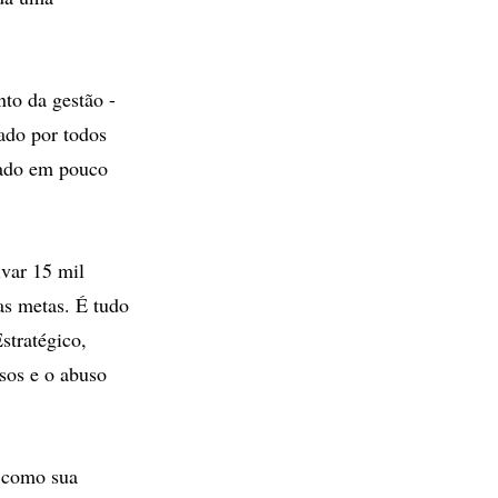
to da gestão -
ado por todos
rado em pouco
ivar 15 mil
as metas. É tudo
stratégico,
rsos e o abuso
s como sua