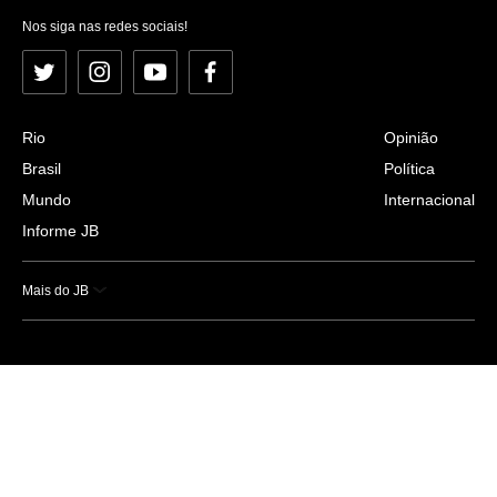
Nos siga nas redes sociais!
Twitter
Instagram
YouTube
Facebook
Rio
Opinião
Brasil
Política
Mundo
Internacional
Informe JB
Mais do JB
Esportes
Saúde
Ciência e Tecnologia
Caderno B
Colunistas
Economia