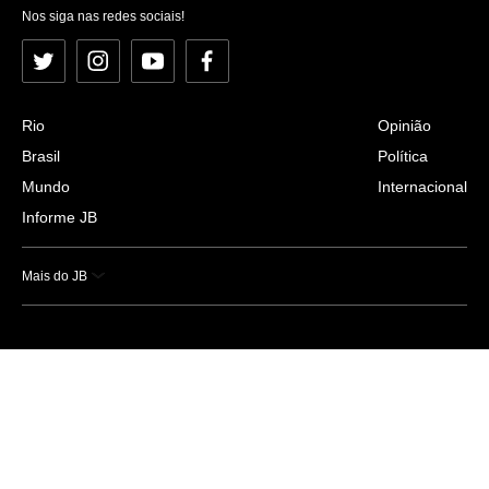
Nos siga nas redes sociais!
Twitter
Instagram
YouTube
Facebook
Rio
Opinião
Brasil
Política
Mundo
Internacional
Informe JB
Mais do JB
Esportes
Saúde
Ciência e Tecnologia
Caderno B
Colunistas
Economia