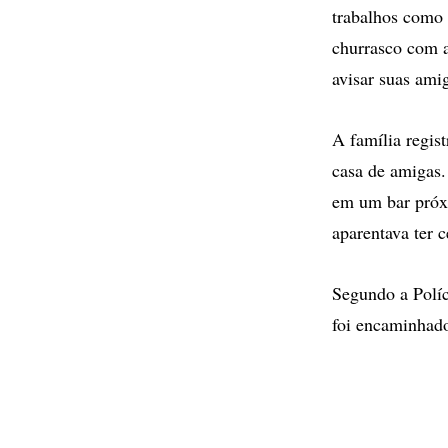
trabalhos como 
churrasco com a
avisar suas ami
A família regis
casa de amigas.
em um bar próx
aparentava ter c
Segundo a Políc
foi encaminhad