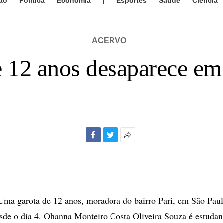
ão
Política
Economia
|
Esportes
Saúde
Ciência
ACERVO
 12 anos desaparece em
Facebook
Twitter
Mais
opções
de
compartilhamento
a garota de 12 anos, moradora do bairro Pari, em São Paulo
sde o dia 4. Ohanna Monteiro Costa Oliveira Souza é estudant