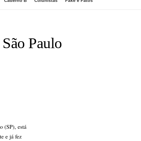
Caderno B
Colunistas
Fake e Fatos
 São Paulo
 (SP), está
e e já fez