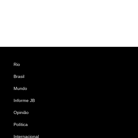
Rio
Esportes
Brasil
Saúde
Mundo
Ciência e Tecnologia
Informe JB
Caderno B
Opinião
Colunistas
Política
Economia
Internacional
Empresas e Negócios