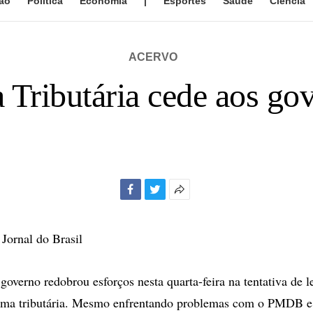
ão
Política
Economia
|
Esportes
Saúde
Ciência
ACERVO
a Tributária cede aos go
Facebook
Twitter
Mais
opções
de
Jornal do Brasil
compartilhamento
verno redobrou esforços nesta quarta-feira na tentativa de le
orma tributária. Mesmo enfrentando problemas com o PMDB e 