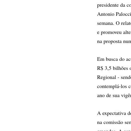
presidente da c
Antonio Palocci
semana. O relat
e promoveu alte
na proposta numa
Em busca do aco
R$ 3,5 bilhões 
Regional - send
contemplá-los c
ano de sua vigê
A expectativa d
na comissão sem
emendas. A esp