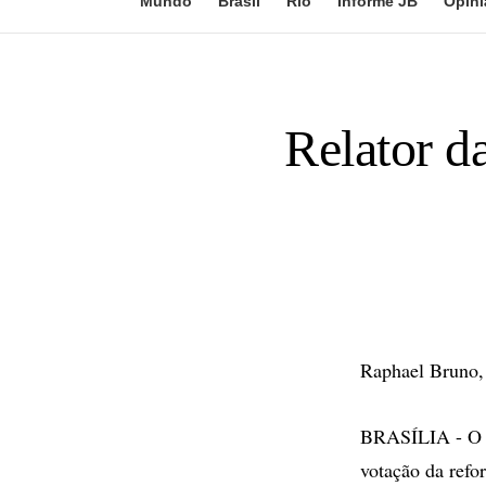
Mundo
Brasil
Rio
Informe JB
Opini
Relator d
Raphael Bruno, 
BRASÍLIA - O go
votação da ref