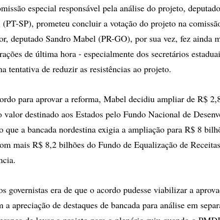
omissão especial responsável pela análise do projeto, deputado
 (PT-SP), prometeu concluir a votação do projeto na comissão 
or, deputado Sandro Mabel (PR-GO), por sua vez, fez ainda 
rações de última hora - especialmente dos secretários estadua
 tentativa de reduzir as resistências ao projeto.
rdo para aprovar a reforma, Mabel decidiu ampliar de R$ 2,8
o valor destinado aos Estados pelo Fundo Nacional de Desen
o que a bancada nordestina exigia a ampliação para R$ 8 bil
om mais R$ 8,2 bilhões do Fundo de Equalização de Receitas
ncia.
os governistas era de que o acordo pudesse viabilizar a aprov
 a apreciação de destaques de bancada para análise em sepa
erança de levar o projeto para o plenário ruiu quando o PM