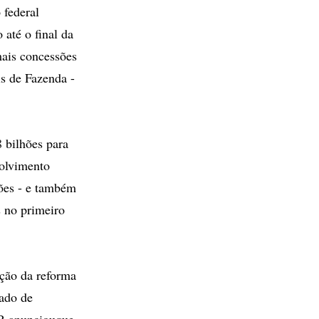
 federal
até o final da
mais concessões
is de Fazenda -
 bilhões para
volvimento
hões - e também
 no primeiro
ação da reforma
rado de
DB anunciouque