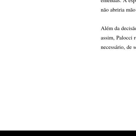
não abriria mão
Além da decisão
assim, Palocci 
necessário, de s