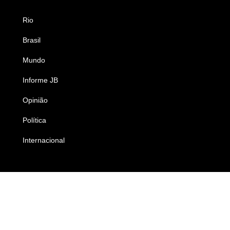
Rio
Esportes
Brasil
Saúde
Mundo
Ciência e Tecnologia
Informe JB
Caderno B
Opinião
Colunistas
Política
Economia
Internacional
Empresas e Negócios