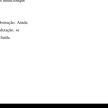
bstrução. Ainda
lização, se
cluída.