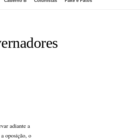
Caderno B
Colunistas
Fake e Fatos
vernadores
var adiante a
a oposição, o