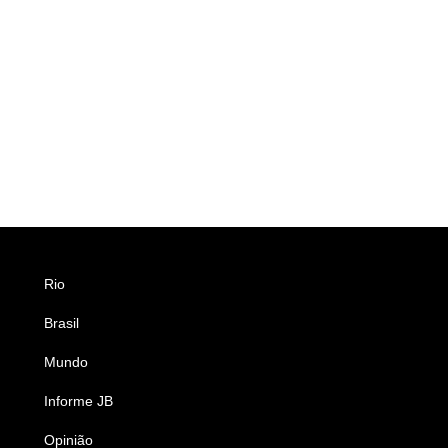
Rio
Esportes
Brasil
Saúde
Mundo
Ciência e Tecnologia
Informe JB
Caderno B
Opinião
Colunistas