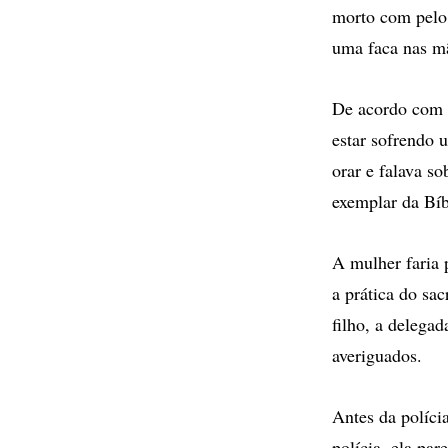
morto com pelo 
uma faca nas mã
De acordo com 
estar sofrendo 
orar e falava s
exemplar da Bíb
A mulher faria 
a prática do sa
filho, a delega
averiguados.
Antes da políci
polícia, ela par