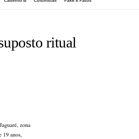
Caderno B
Colunistas
Fake e Fatos
suposto ritual
Jaguaré, zona
e 19 anos,