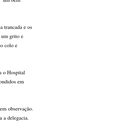
a trancada e os
 um grito e
o colo e
a o Hospital
condidos em
á em observação.
a a delegacia.