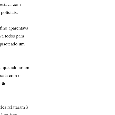
 estava com
policiais.
fino aparentava
va todos para
 pisoteado um
t, que adotariam
trada com o
erão
les relataram à
or "um bem