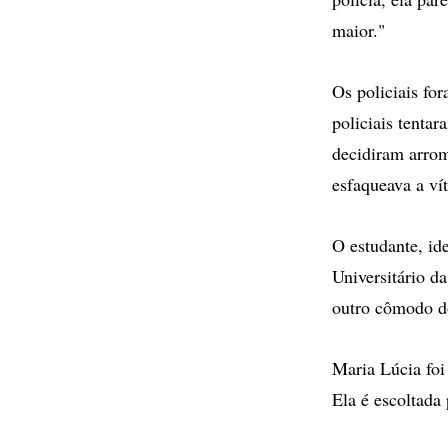
maior."
Os policiais fo
policiais tenta
decidiram arrom
esfaqueava a ví
O estudante, id
Universitário d
outro cômodo d
Maria Lúcia foi
Ela é escoltada 