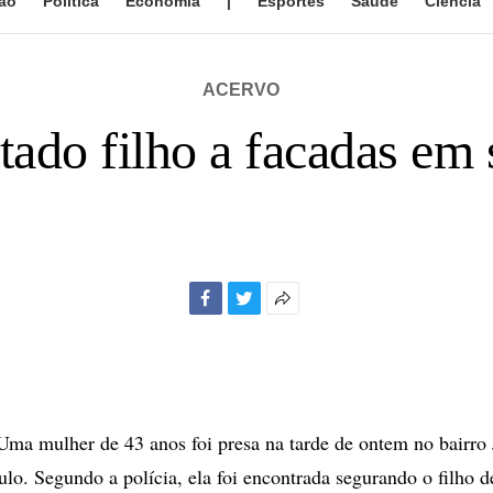
ão
Política
Economia
|
Esportes
Saúde
Ciência
ACERVO
ado filho a facadas em 
Facebook
Twitter
Mais
opções
de
compartilhamento
a mulher de 43 anos foi presa na tarde de ontem no bairro 
ulo. Segundo a polícia, ela foi encontrada segurando o filho d