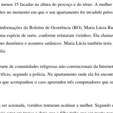
menos 15 facadas na altura do pescoço e do tórax. A mulher
os no momento em que o seu apartamento foi invadido pelos 
informações do Boletim de Ocorrência (BO), Maria Lúcia Ru
uma espécie de surto, conforme relataram vizinhos. Ela chama
obre demônios e assuntos satânicos. Maria Lúcia também teria
lia.
parte de comunidades religiosas não-convencionais da Interne
crifício, segundo a polícia. No apartamento onde ela foi encon
da que acompanhou o caso apreendeu três computadores que s
a ser acionada, vizinhos tentaram acalmar a mulher. Segundo e
ecia estar em transe e dizia que o filho tinha que ser morto p