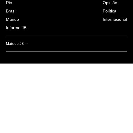
Rio
Opinião
Brasil
Política
Mundo
Internacional
Informe JB
Mais do JB
Esportes
Saúde
Ciência e Tecnologia
Caderno B
Colunistas
Economia
Empresas e Negócios