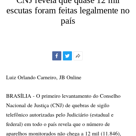
escutas foram feitas legalmente no
país
Facebook
Twitter
Mais
opções
de
Luiz Orlando Carneiro, JB Online
compartilhamento
BRASÍLIA - O primeiro levantamento do Conselho
Nacional de Justiça (CNJ) de quebras de sigilo
telefônico autorizadas pelo Judiciário (estadual e
federal) em todo o país revela que o número de
aparelhos monitorados não chega a 12 mil (11.846),