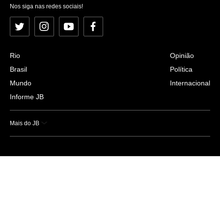
Nos siga nas redes sociais!
Twitter
Instagram
YouTube
Facebook
Rio
Opinião
Brasil
Política
Mundo
Internacional
Informe JB
Mais do JB
Esportes
Saúde
Ciência e Tecnologia
Caderno B
Colunistas
Economia