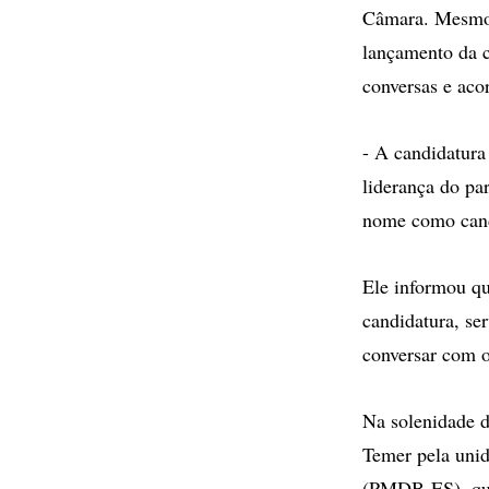
Câmara. Mesmo f
lançamento da c
conversas e aco
- A candidatura 
liderança do pa
nome como cand
Ele informou qu
candidatura, se
conversar com o
Na solenidade d
Temer pela uni
(PMDB-ES), que 