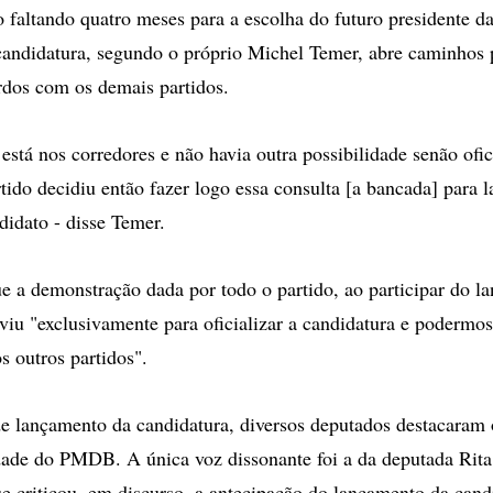
altando quatro meses para a escolha do futuro presidente da
andidatura, segundo o próprio Michel Temer, abre caminhos 
rdos com os demais partidos.
está nos corredores e não havia outra possibilidade senão ofic
rtido decidiu então fazer logo essa consulta [a bancada] para 
idato - disse Temer.
e a demonstração dada por todo o partido, ao participar do l
rviu "exclusivamente para oficializar a candidatura e podermo
s outros partidos".
e lançamento da candidatura, diversos deputados destacaram 
dade do PMDB. A única voz dissonante foi a da deputada Rit
criticou, em discurso, a antecipação do lançamento da cand