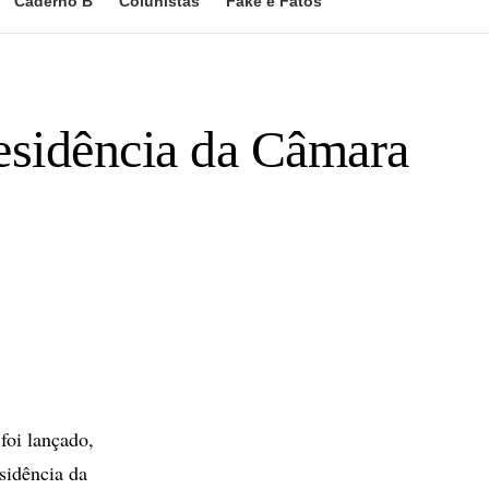
Caderno B
Colunistas
Fake e Fatos
esidência da Câmara
oi lançado,
sidência da