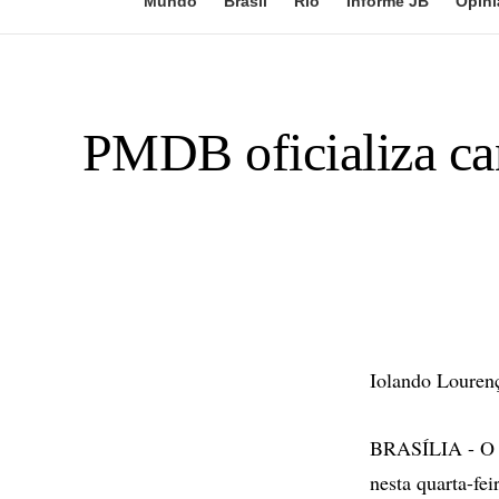
Mundo
Brasil
Rio
Informe JB
Opini
PMDB oficializa ca
Iolando Lourenç
BRASÍLIA - O p
nesta quarta-fe