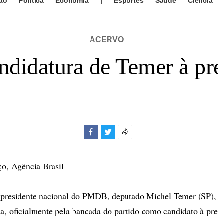
ão
Política
Economia
|
Esportes
Saúde
Ciência
ACERVO
ndidatura de Temer à pr
Facebook
Twitter
Mais
opções
de
o, Agência Brasil
compartilhamento
residente nacional do PMDB, deputado Michel Temer (SP), f
ira, oficialmente pela bancada do partido como candidato à pre