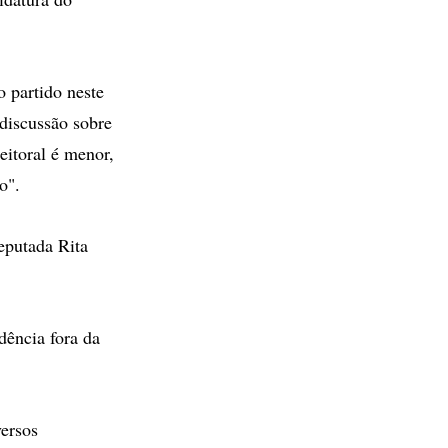
 partido neste
discussão sobre
eitoral é menor,
o".
eputada Rita
dência fora da
versos