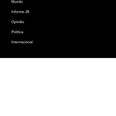
Mundo
Ciência e Tecnologia
Informe JB
Caderno B
Opinião
Colunistas
Política
Economia
Internacional
Empresas e Negócios