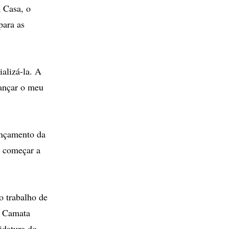
 Casa, o
para as
ializá-la. A
lançar o meu
ançamento da
s começar a
o trabalho de
a Camata
idatura do