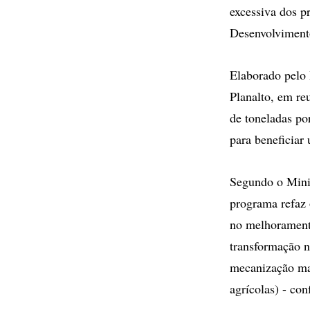
excessiva dos p
Desenvolvimento
Elaborado pelo
Planalto, em re
de toneladas po
para beneficiar
Segundo o Minis
programa refaz 
no melhoramento
transformação n
mecanização mas
agrícolas) - co