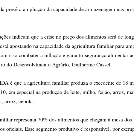
da prevê a ampliação da capacidade de armazenagem nas prop
iações indicam que a crise no preço dos alimentos será de lon
 está apostando na capacidade da agricultura familiar para am
om isso combater a inflação e garantir segurança alimentar aos
stro do Desenvolvimento Agrário, Guilherme Cassel.
DA é que a agricultura familiar produza o excedente de 18 m
10, em especial na produção de leite, milho, feijão, arroz, ma
s, arroz, cebola.
amiliar representa 70% dos alimentos que chegam à mesa dos b
s oficiais. Esse segmento produtivo é responsável, por exem