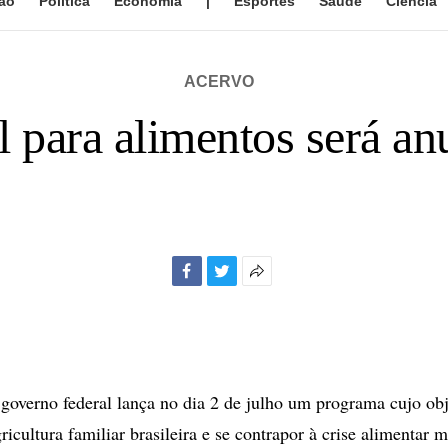
ão
Política
Economia
|
Esportes
Saúde
Ciência
ACERVO
l para alimentos será an
Facebook
Twitter
Mais
opções
de
compartilhamento
verno federal lança no dia 2 de julho um programa cujo obj
ricultura familiar brasileira e se contrapor à crise alimentar m