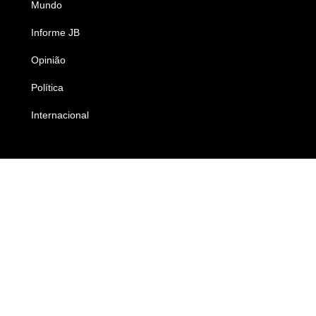
Mundo
Ciência e Tecnologia
Informe JB
Caderno B
Opinião
Colunistas
Política
Economia
Internacional
Empresas e Negócios