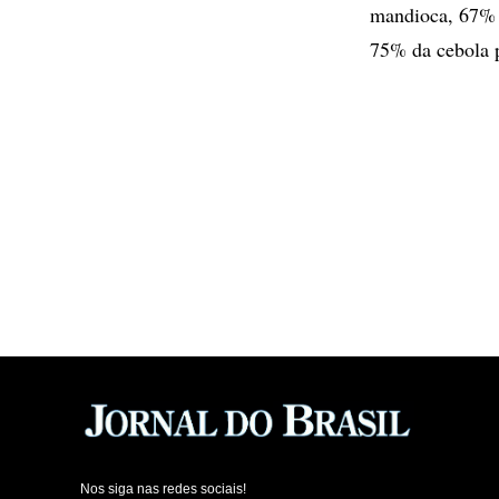
mandioca, 67% d
75% da cebola p
Nos siga nas redes sociais!