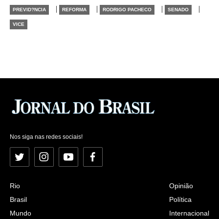
|
|
|
|
PREVID?NCIA
REFORMA
RODRIGO PACHECO
SENADO
VICE
Nos siga nas redes sociais!
Twitter
Instagram
YouTube
Facebook
Rio
Opinião
Brasil
Política
Mundo
Internacional