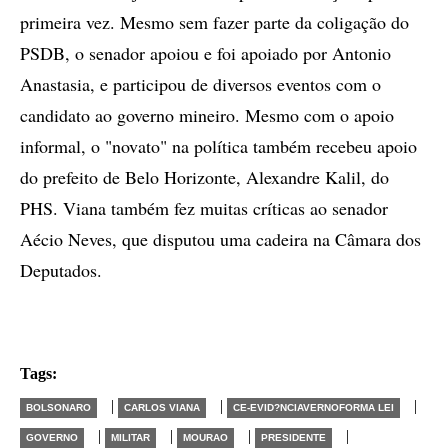
primeira vez. Mesmo sem fazer parte da coligação do
PSDB, o senador apoiou e foi apoiado por Antonio
Anastasia, e participou de diversos eventos com o
candidato ao governo mineiro. Mesmo com o apoio
informal, o "novato" na política também recebeu apoio
do prefeito de Belo Horizonte, Alexandre Kalil, do
PHS. Viana também fez muitas críticas ao senador
Aécio Neves, que disputou uma cadeira na Câmara dos
Deputados.
Tags:
|
|
|
BOLSONARO
CARLOS VIANA
CE-EVID?NCIAVERNOFORMA LEI
|
|
|
|
GOVERNO
MILITAR
MOURAO
PRESIDENTE