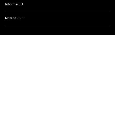
Informe JB
Mais do JB
Esportes
Saúde
Ciência e Tecnologia
Caderno B
Colunistas
Economia
Empresas e Negócios