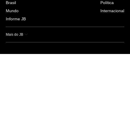
Brasil
Política
Mundo
Internacional
Informe JB
Mais do JB
Esportes
Saúde
Ciência e Tecnologia
Caderno B
Colunistas
Economia
Empresas e Negócios