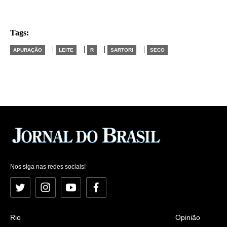
Tags:
|
|
|
|
APURAÇÃO
LEITE
R
SARTORI
SECO
Nos siga nas redes sociais!
Twitter
Instagram
YouTube
Facebook
Rio
Opinião