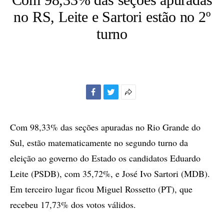
no RS, Leite e Sartori estão no 2º
turno
Facebook
Twitter
Mais
opções
de
Com 98,33% das seções apuradas no Rio Grande do
compartilhamento
Sul, estão matematicamente no segundo turno da
eleição ao governo do Estado os candidatos Eduardo
Leite (PSDB), com 35,72%, e José Ivo Sartori (MDB).
Em terceiro lugar ficou Miguel Rossetto (PT), que
recebeu 17,73% dos votos válidos.