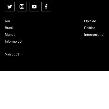
Twitter
Instagram
YouTube
Facebook
Rio
Opinião
Brasil
Política
Mundo
Internacional
Informe JB
Mais do JB
Esportes
Saúde
Ciência e Tecnologia
Caderno B
Colunistas
Economia
Empresas e Negócios