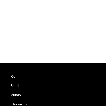
Rio
Esportes
Brasil
Saúde
Mundo
Ciência e Tecnologia
Informe JB
Caderno B