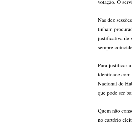
votação. O servi
Nas dez sessões
tinham procurad
justificativa d
sempre coincid
Para justificar
identidade com f
Nacional de Habi
que pode ser ba
Quem não consegu
no cartório elei