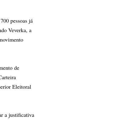
 700 pessoas já
ndo Veverka, a
o movimento
umento de
Carteira
erior Eleitoral
 a justificativa