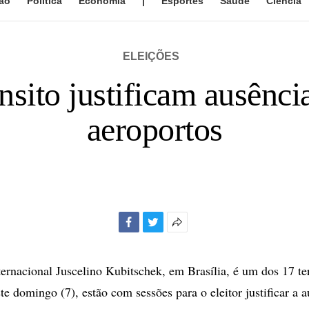
ão
Política
Economia
|
Esportes
Saúde
Ciência
ELEIÇÕES
ânsito justificam ausênci
aeroportos
Facebook
Twitter
Mais
opções
de
ernacional Juscelino Kubitschek, em Brasília, é um dos 17 te
compartilhamento
te domingo (7), estão com sessões para o eleitor justificar a 