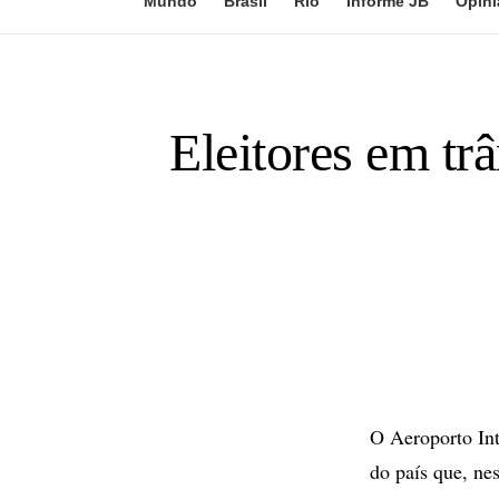
Mundo
Brasil
Rio
Informe JB
Opini
Eleitores em tr
O Aeroporto Int
do país que, nes