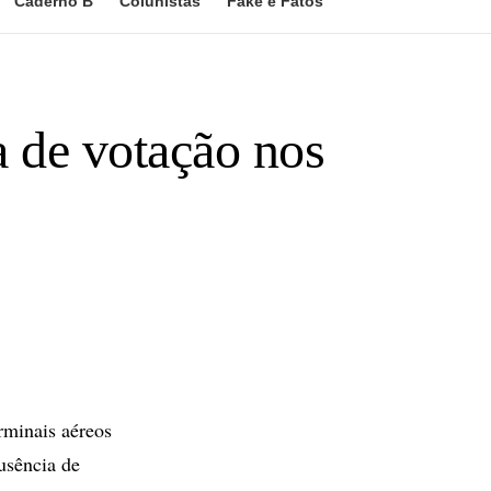
Caderno B
Colunistas
Fake e Fatos
a de votação nos
rminais aéreos
ausência de