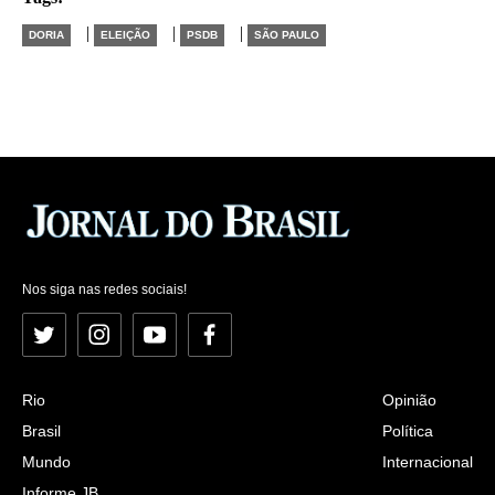
|
|
|
DORIA
ELEIÇÃO
PSDB
SÃO PAULO
Nos siga nas redes sociais!
Twitter
Instagram
YouTube
Facebook
Rio
Opinião
Brasil
Política
Mundo
Internacional
Informe JB