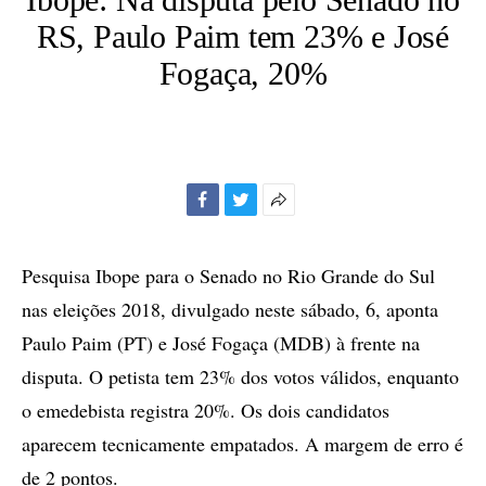
RS, Paulo Paim tem 23% e José
Fogaça, 20%
Facebook
Twitter
Mais
opções
de
Pesquisa Ibope para o Senado no Rio Grande do Sul
compartilhamento
nas eleições 2018, divulgado neste sábado, 6, aponta
Paulo Paim (PT) e José Fogaça (MDB) à frente na
disputa. O petista tem 23% dos votos válidos, enquanto
o emedebista registra 20%. Os dois candidatos
aparecem tecnicamente empatados. A margem de erro é
de 2 pontos.