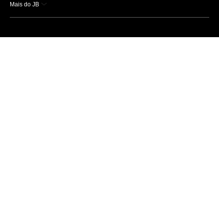
Mais do JB
Esportes
Saúde
Ciência e Tecnologia
Caderno B
Colunistas
Economia
Empresas e Negócios