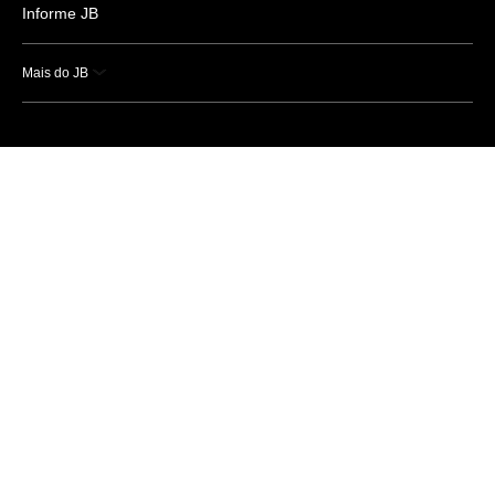
Informe JB
Mais do JB
Esportes
Saúde
Ciência e Tecnologia
Caderno B
Colunistas
Economia
Empresas e Negócios