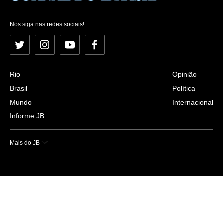
Nos siga nas redes sociais!
Twitter
Instagram
YouTube
Facebook
Rio
Opinião
Brasil
Política
Mundo
Internacional
Informe JB
Mais do JB
Esportes
Saúde
Ciência e Tecnologia
Caderno B
Colunistas