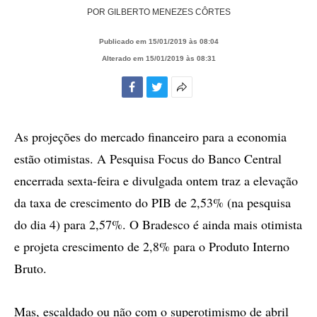
POR
GILBERTO MENEZES CÔRTES
Publicado em 15/01/2019 às 08:04
Alterado em 15/01/2019 às 08:31
Facebook
Twitter
Mais
opções
de
As projeções do mercado financeiro para a economia
compartilhamento
estão otimistas. A Pesquisa Focus do Banco Central
encerrada sexta-feira e divulgada ontem traz a elevação
da taxa de crescimento do PIB de 2,53% (na pesquisa
do dia 4) para 2,57%. O Bradesco é ainda mais otimista
e projeta crescimento de 2,8% para o Produto Interno
Bruto.
Mas, escaldado ou não com o superotimismo de abril