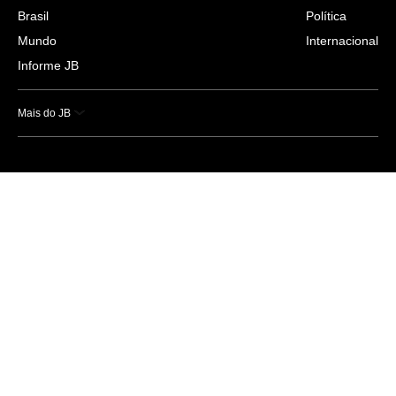
Brasil
Política
Mundo
Internacional
Informe JB
Mais do JB
Esportes
Saúde
Ciência e Tecnologia
Caderno B
Colunistas
Economia
Empresas e Negócios