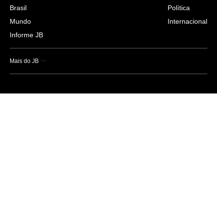
Brasil
Política
Mundo
Internacional
Informe JB
Mais do JB
Esportes
Saúde
Ciência e Tecnologia
Caderno B
Colunistas
Economia
Empresas e Negócios