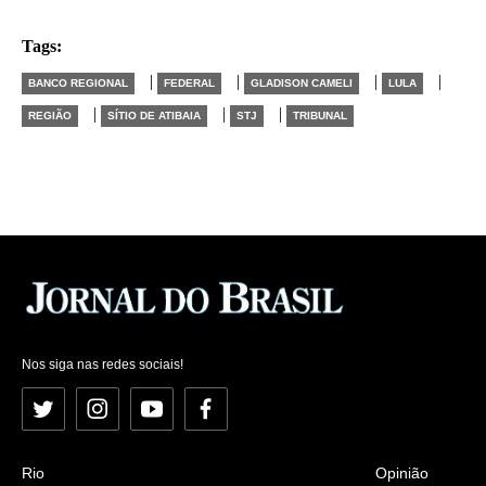
Tags:
|
|
|
|
BANCO REGIONAL
FEDERAL
GLADISON CAMELI
LULA
|
|
|
REGIÃO
SÍTIO DE ATIBAIA
STJ
TRIBUNAL
Nos siga nas redes sociais!
Twitter
Instagram
YouTube
Facebook
Rio
Opinião