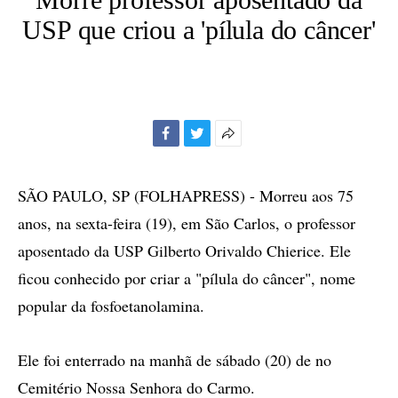
USP que criou a 'pílula do câncer'
Facebook
Twitter
Mais
opções
de
SÃO PAULO, SP (FOLHAPRESS) - Morreu aos 75
compartilhamento
anos, na sexta-feira (19), em São Carlos, o professor
aposentado da USP Gilberto Orivaldo Chierice. Ele
ficou conhecido por criar a "pílula do câncer", nome
popular da fosfoetanolamina.
Ele foi enterrado na manhã de sábado (20) de no
Cemitério Nossa Senhora do Carmo.