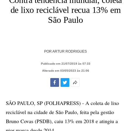
de lixo reciclável recua 13% em
São Paulo
POR
ARTUR RODRIGUES
Publicado em 21/07/2019 às 07:33
Alterado em 03/05/2023 às 21:06
Facebook
Twitter
Mais
opções
de
SÃO PAULO, SP (FOLHAPRESS) - A coleta de lixo
compartilhamento
reciclável na cidade de São Paulo, feita pela gestão
Bruno Covas (PSDB), caiu 13% em 2018 e atingiu a
pior marca desde 2014.