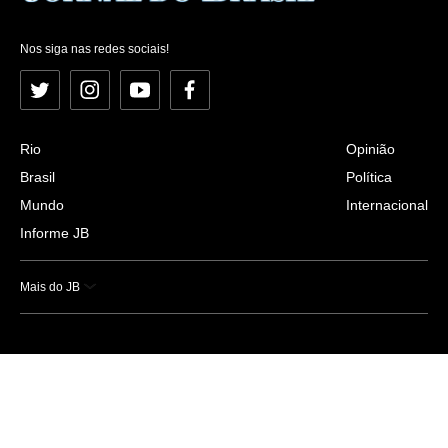
Nos siga nas redes sociais!
Twitter
Instagram
YouTube
Facebook
Rio
Opinião
Brasil
Política
Mundo
Internacional
Informe JB
Mais do JB
Esportes
Saúde
Ciência e Tecnologia
Caderno B
Colunistas