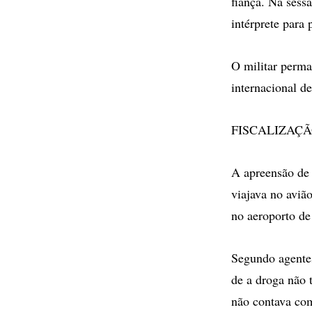
fiança. Na sess
intérprete para 
O militar perma
internacional d
FISCALIZAÇÃ
A apreensão de
viajava no avião
no aeroporto de
Segundo agentes
de a droga não 
não contava co