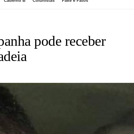
Caderno B
Colunistas
Fake e Fatos
panha pode receber
adeia