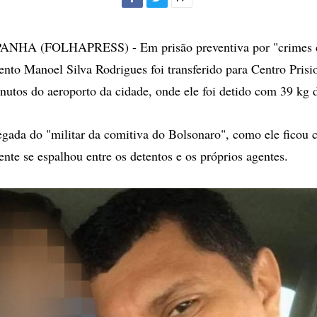
Facebook
Twitter
Mais
opções
de
NHA (FOLHAPRESS) - Em prisão preventiva por "crimes c
compartilhamento
ento Manoel Silva Rodrigues foi transferido para Centro Prisi
utos do aeroporto da cidade, onde ele foi detido com 39 kg 
egada do "militar da comitiva do Bolsonaro", como ele ficou 
ente se espalhou entre os detentos e os próprios agentes.