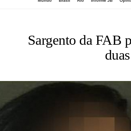
Mundo
Brasil
Rio
Informe JB
Opini
Sargento da FAB p
duas