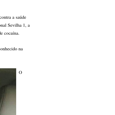
ontra a saúde
onal Sevilha 1, a
de cocaína.
conhecido na
O