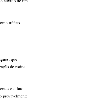
 o auxílio de um
como tráfico
igues, que
zação de rotina
entes e o fato
ro provavelmente