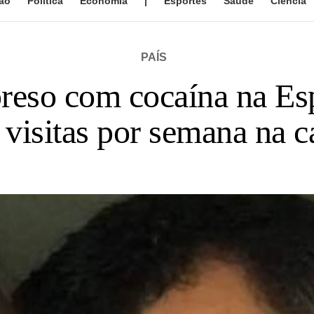
ão
Política
Economia
|
Esportes
Saúde
Ciência
PAÍS
reso com cocaína na Es
 visitas por semana na c