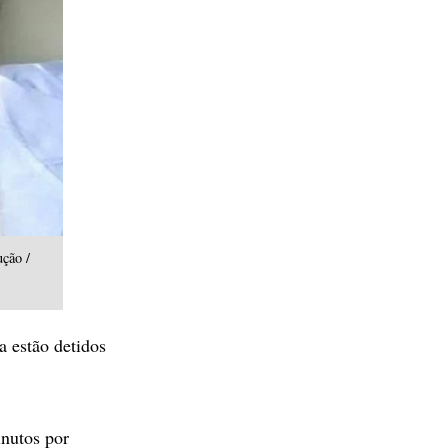
ção /
a estão detidos
inutos por