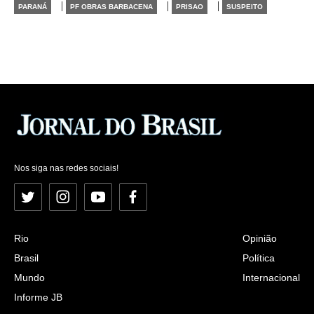
|
|
|
PARANÁ
PF OBRAS BARBACENA
PRISAO
SUSPEITO
Nos siga nas redes sociais!
Twitter
Instagram
YouTube
Facebook
Rio
Opinião
Brasil
Política
Mundo
Internacional
Informe JB