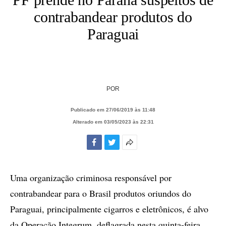
contrabandear produtos do
Paraguai
POR
Publicado em 27/06/2019 às 11:48
Alterado em 03/05/2023 às 22:31
Facebook
Twitter
Mais
opções
de
Uma organização criminosa responsável por
compartilhamento
contrabandear para o Brasil produtos oriundos do
Paraguai, principalmente cigarros e eletrônicos, é alvo
da Operação Integrum, deflagrada nesta quinta-feira