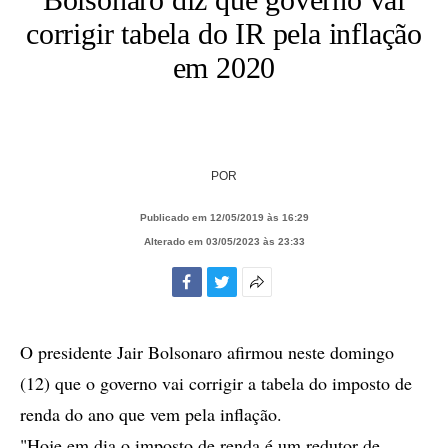
corrigir tabela do IR pela inflação
em 2020
POR
Publicado em 12/05/2019 às 16:29
Alterado em 03/05/2023 às 23:33
Facebook
Twitter
Mais
opções
de
O presidente Jair Bolsonaro afirmou neste domingo
compartilhamento
(12) que o governo vai corrigir a tabela do imposto de
renda do ano que vem pela inflação.
"Hoje em dia o imposto de renda é um redutor de