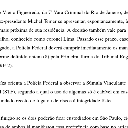
opções
de
e Vieira Figueiredo, da 7ª Vara Criminal do Rio de Janeiro, d
compartilhamento
 ex-presidente Michel Temer se apresentar, espontaneamente, à
l mais próxima de sua residência. A decisão também vale para
ilho, conhecido como coronel Lima. Passado esse prazo, caso
gado, a Polícia Federal deverá cumprir imediatamente os man
orme definido ontem (8) pela Primeira Turma do Tribunal Reg
RF-2).
uíza orienta a Polícia Federal a observar a Súmula Vinculant
l (STF), segundo a qual o uso de algemas só é cabível em cas
fundado receio de fuga ou de riscos à integridade física.
finição se os dois poderão ficar custodiados em São Paulo, c
sa de ambos já manifestou essa preferência com base no artig