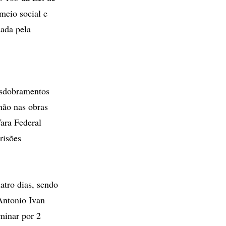
meio social e
sada pela
esdobramentos
hão nas obras
Vara Federal
risões
atro dias, sendo
Antonio Ivan
minar por 2