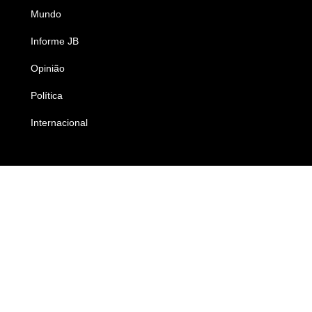
Mundo
Ciência e Tecnologia
Informe JB
Caderno B
Opinião
Colunistas
Política
Economia
Internacional
Empresas e Negócios