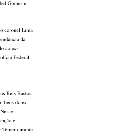
Abel Gomes e
 o coronel Lima
tendência da
do ao ex-
olícia Federal
ius Reis Bastos,
m bens do ex-
 Nesse
rupção e
r Temer durante