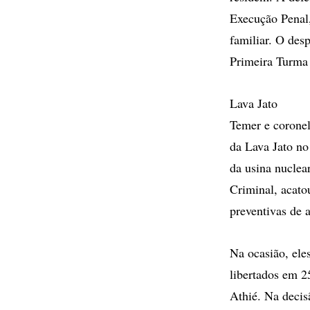
Execução Penal,
familiar. O des
Primeira Turma
Lava Jato
Temer e corone
da Lava Jato no
da usina nuclea
Criminal, acato
preventivas de 
Na ocasião, ele
libertados em 
Athié. Na decis