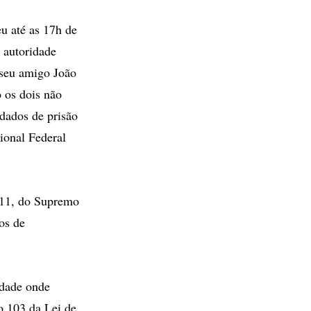
eu até as 17h de
 autoridade
 seu amigo João
 os dois não
dados de prisão
ional Federal
e 11, do Supremo
os de
idade onde
o 103 da Lei de