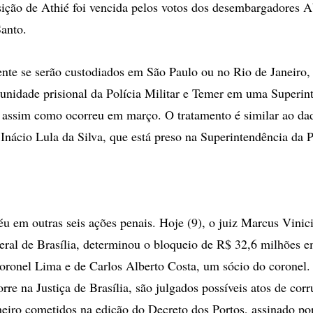
sição de Athié foi vencida pelos votos dos desembargadores 
Santo.
te se serão custodiados em São Paulo ou no Rio de Janeiro,
 unidade prisional da Polícia Militar e Temer em uma Superin
, assim como ocorreu em março. O tratamento é similar ao da
 Inácio Lula da Silva, que está preso na Superintendência da P
éu em outras seis ações penais. Hoje (9), o juiz Marcus Vinic
eral de Brasília, determinou o bloqueio de R$ 32,6 milhões e
coronel Lima e de Carlos Alberto Costa, um sócio do coronel.
rre na Justiça de Brasília, são julgados possíveis atos de cor
eiro cometidos na edição do Decreto dos Portos, assinado po