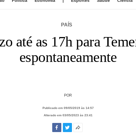
ão
Política
Economia
|
Esportes
Saúde
Ciência
PAÍS
zo até as 17h para Teme
espontaneamente
POR
Publicado em 09/05/2019 às 14:57
Alterado em 03/05/2023 às 23:41
Facebook
Twitter
Mais