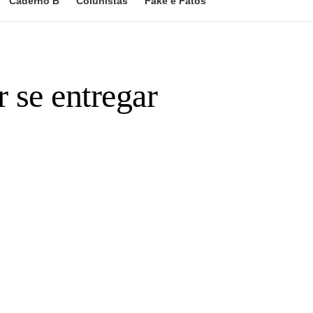
Caderno B
Colunistas
Fake e Fatos
r se entregar