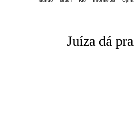
Mundo
Brasil
Rio
Informe JB
Opini
Juíza dá pra