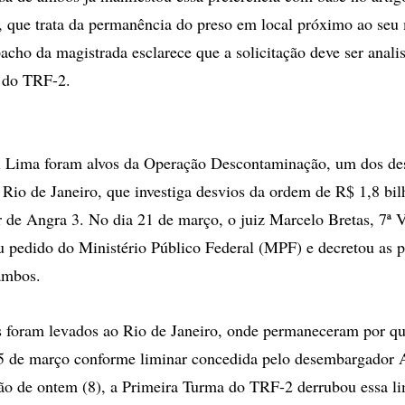
 que trata da permanência do preso em local próximo ao seu 
pacho da magistrada esclarece que a solicitação deve ser anali
 do TRF-2.
l Lima foram alvos da Operação Descontaminação, um dos d
 Rio de Janeiro, que investiga desvios da ordem de R$ 1,8 bil
r de Angra 3. No dia 21 de março, o juiz Marcelo Bretas, 7ª 
u pedido do Ministério Público Federal (MPF) e decretou as p
ambos.
s foram levados ao Rio de Janeiro, onde permaneceram por qu
25 de março conforme liminar concedida pelo desembargador 
ão de ontem (8), a Primeira Turma do TRF-2 derrubou essa li