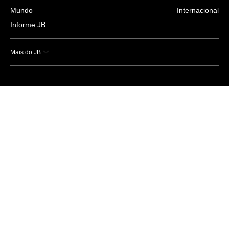
Mundo
Internacional
Informe JB
Mais do JB
Esportes
Saúde
Ciência e Tecnologia
Caderno B
Colunistas
Economia
Empresas e Negócios