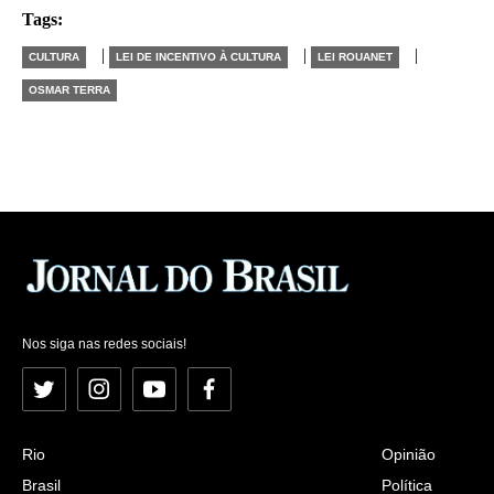
Tags:
|
|
|
CULTURA
LEI DE INCENTIVO À CULTURA
LEI ROUANET
OSMAR TERRA
Nos siga nas redes sociais!
Twitter
Instagram
YouTube
Facebook
Rio
Opinião
Brasil
Política