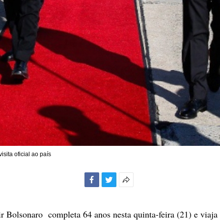
sita oficial ao país
Facebook
Twitter
Mais
opções
de
ir Bolsonaro completa 64 anos nesta quinta-feira (21) e viaja
compartilhamento