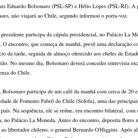
rais Eduardo Bolsonaro (PSL-SP) e Hélio Lopes (PSL-RJ). A 
aro, não viajará ao Chile, segundo informou o porta-voz.
presidente participa da cúpula presidencial, no Palácio La M
. O encontro, que começa de manhã, prevê uma declaração co
cio da tarde, seguida de almoço oferecido aos chefes de Estad
trião. No mesmo dia, Bolsonaro deverá conceder entrevista ex
ensa do Chile.
, Bolsonaro participa de um café da manhã com cerca de 20 e
edade de Fomento Fabril do Chile (Sofofa), uma das principai
país. Na sequência, ele se reúne, em encontro bilateral, com 
a, no Palácio La Moneda. Antes do encontro, deposita flore
o libertador chileno, o general Bernardo O'Higgins. Após a