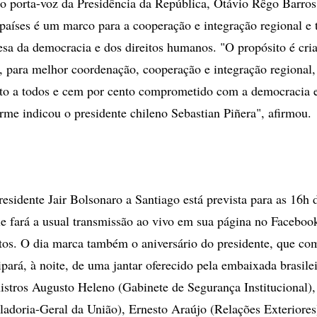
 porta-voz da Presidência da República, Otávio Rêgo Barros
aíses é um marco para a cooperação e integração regional e
fesa da democracia e dos direitos humanos. "O propósito é cr
, para melhor coordenação, cooperação e integração regional, 
rto a todos e cem por cento comprometido com a democracia e
me indicou o presidente chileno Sebastian Piñera", afirmou.
esidente Jair Bolsonaro a Santiago está prevista para as 16h d
ele fará a usual transmissão ao vivo em sua página no Faceboo
os. O dia marca também o aniversário do presidente, que co
ipará, à noite, de uma jantar oferecido pela embaixada brasile
istros Augusto Heleno (Gabinete de Segurança Institucional)
ladoria-Geral da União), Ernesto Araújo (Relações Exteriores