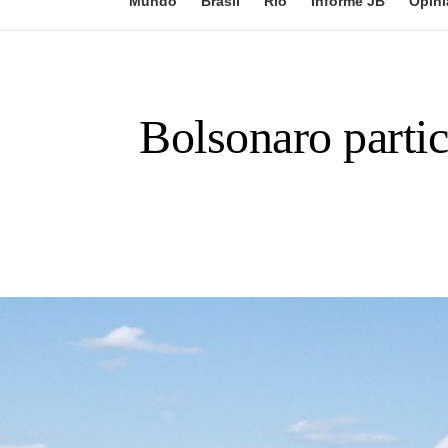
Mundo
Brasil
Rio
Informe JB
Opini
Bolsonaro partic