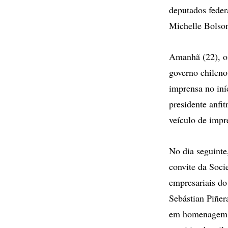
deputados fede
Michelle Bolson
Amanhã (22), o 
governo chileno
imprensa no iní
presidente anfi
veículo de impr
No dia seguinte
convite da Soci
empresariais do 
Sebástian Piñer
em homenagem a