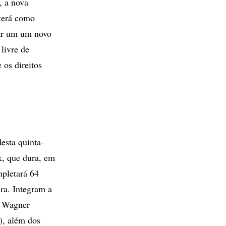
, a nova
 terá como
iar um um novo
livre de
 os direitos
esta quinta-
k, que dura, em
mpletará 64
ira. Integram a
, Wagner
), além dos