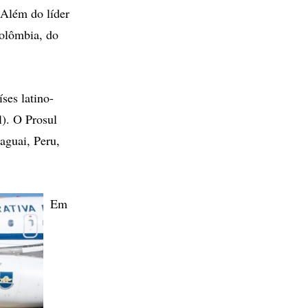
 Além do líder
Colômbia, do
ses latino-
). O Prosul
aguai, Peru,
Em