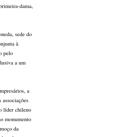
primeira-dama,
oneda, sede do
njunta à
o pelo
clusiva a um
mpresários, a
s associações
o líder chileno
s no monumento
lmoço da