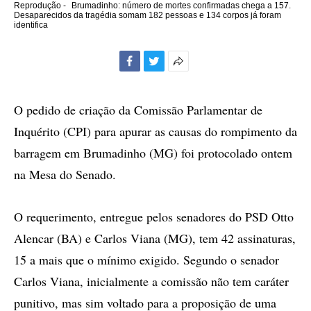
Reprodução -
Brumadinho: número de mortes confirmadas chega a 157.
Desaparecidos da tragédia somam 182 pessoas e 134 corpos já foram
identifica
Facebook
Twitter
Mais
opções
de
O pedido de criação da Comissão Parlamentar de
compartilhamento
Inquérito (CPI) para apurar as causas do rompimento da
barragem em Brumadinho (MG) foi protocolado ontem
na Mesa do Senado.
O requerimento, entregue pelos senadores do PSD Otto
Alencar (BA) e Carlos Viana (MG), tem 42 assinaturas,
15 a mais que o mínimo exigido. Segundo o senador
Carlos Viana, inicialmente a comissão não tem caráter
punitivo, mas sim voltado para a proposição de uma