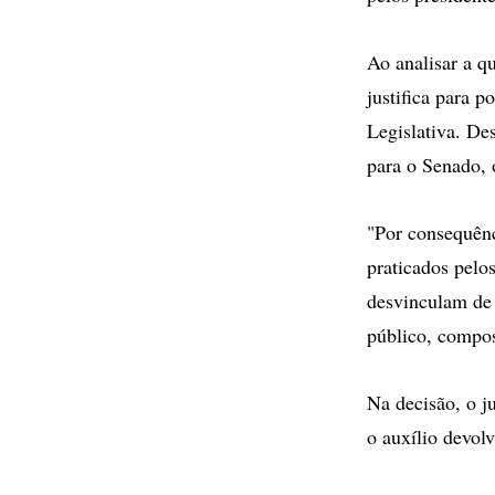
Ao analisar a q
justifica para 
Legislativa. De
para o Senado, 
"Por consequênc
praticados pelo
desvinculam de 
público, compos
Na decisão, o 
o auxílio devol