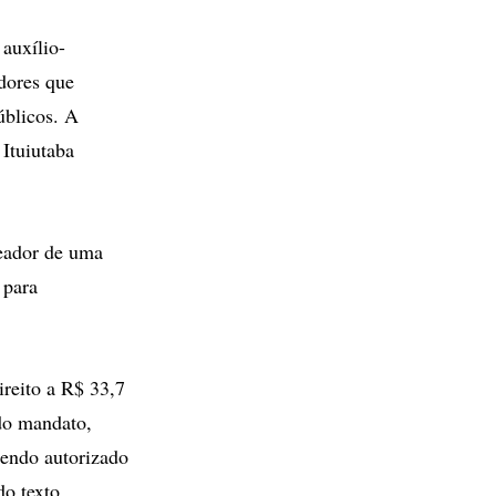
auxílio-
dores que
úblicos. A
 Ituiutaba
reador de uma
 para
reito a R$ 33,7
 do mandato,
endo autorizado
o texto.