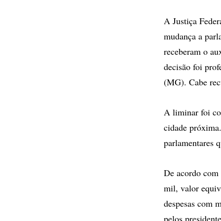
A Justiça Feder
mudança a parla
receberam o auxí
decisão foi pro
(MG). Cabe rec
A liminar foi c
cidade próxima.
parlamentares q
De acordo com o
mil, valor equiv
despesas com m
pelos president