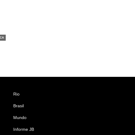
ICA
Rio
Esportes
Brasil
Saúde
Mundo
Ciência e Tecnologia
Informe JB
Caderno B