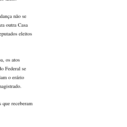
udança não se
ara outra Casa
eputados eleitos
a, os atos
do Federal se
dam o erário
magistrado.
s que receberam