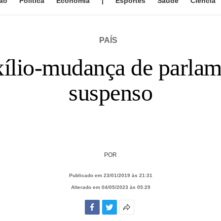
ão
Política
Economia
|
Esportes
Saúde
Ciência
PAÍS
lio-mudança de parlame
suspenso
POR
Publicado em 23/01/2019 às 21:31
Alterado em 04/05/2023 às 05:29
Facebook
Twitter
Mais