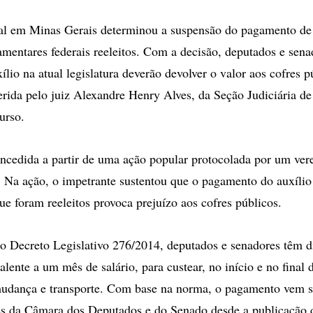
opções
de
al em Minas Gerais determinou a suspensão do pagamento de 
compartilhamento
mentares federais reeleitos. Com a decisão, deputados e sena
lio na atual legislatura deverão devolver o valor aos cofres p
ferida pelo juiz Alexandre Henry Alves, da Seção Judiciária de
urso.
oncedida a partir de uma ação popular protocolada por um ve
 Na ação, o impetrante sustentou que o pagamento do auxílio
ue foram reeleitos provoca prejuízo aos cofres públicos.
 Decreto Legislativo 276/2014, deputados e senadores têm di
alente a um mês de salário, para custear, no início e no final
udança e transporte. Com base na norma, o pagamento vem s
es da Câmara dos Deputados e do Senado desde a publicação d