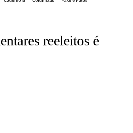
Caderno B
Colunistas
Fake e Fatos
ntares reeleitos é