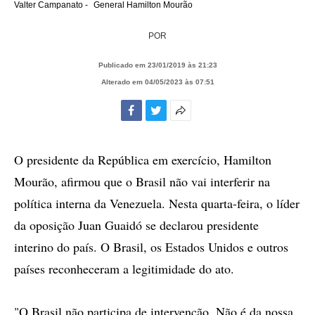
Valter Campanato -
General Hamilton Mourão
POR
Publicado em 23/01/2019 às 21:23
Alterado em 04/05/2023 às 07:51
Facebook
Twitter
Mais
opções
de
O presidente da República em exercício, Hamilton
compartilhamento
Mourão, afirmou que o Brasil não vai interferir na
política interna da Venezuela. Nesta quarta-feira, o líder
da oposição Juan Guaidó se declarou presidente
interino do país. O Brasil, os Estados Unidos e outros
países reconheceram a legitimidade do ato.
"O Brasil não participa de intervenção. Não é da nossa