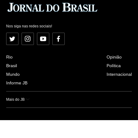
Nos siga nas redes sociais!
Twitter
Instagram
YouTube
Facebook
Rio
Opinião
Brasil
Política
Mundo
Internacional
Informe JB
Mais do JB
Esportes
Saúde
Ciência e Tecnologia
Caderno B