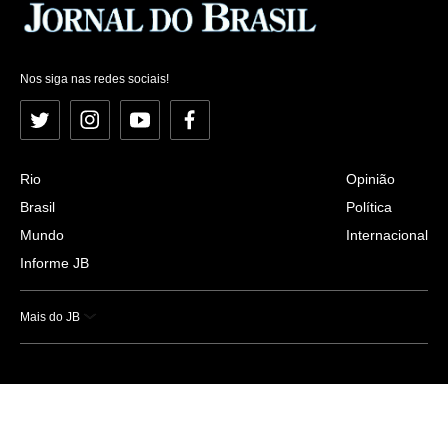
Nos siga nas redes sociais!
Twitter
Instagram
YouTube
Facebook
Rio
Opinião
Brasil
Política
Mundo
Internacional
Informe JB
Mais do JB
Esportes
Saúde
Ciência e Tecnologia
Caderno B