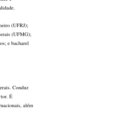
lidade.
neiro (UFRJ);
Gerais (UFMG);
os; e bacharel
derais. Conduz
ior. É
rnacionais, além