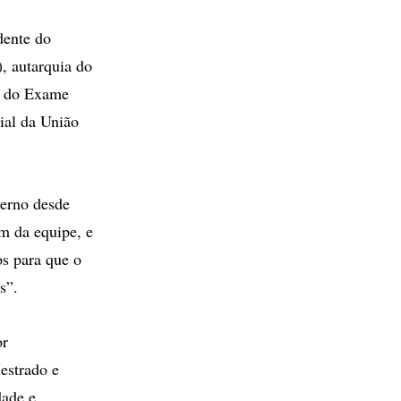
dente do
), autarquia do
o do Exame
ial da União
verno desde
em da equipe, e
os para que o
s”.
or
estrado e
dade e