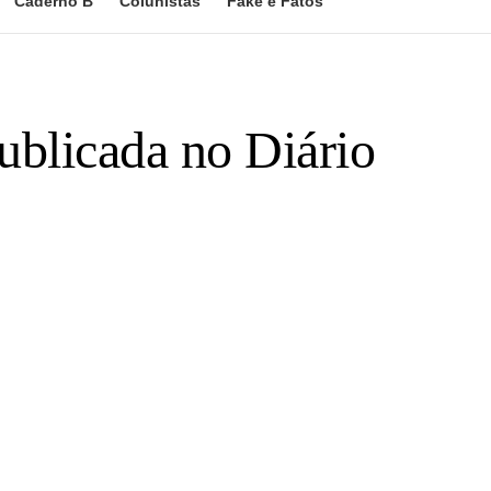
Caderno B
Colunistas
Fake e Fatos
ublicada no Diário