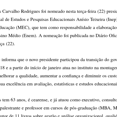
opções
de
 Carvalho Rodrigues foi nomeado nesta terça-feira (22) presi
compartilhamento
nal de Estudos e Pesquisas Educacionais Anísio Teixeira (Inep
Educação (MEC), que tem como responsabilidade a elaboraçã
sino Médio (Enem). A nomeação foi publicada no Diário Ofic
ça (22).
 informa que o novo presidente participou da transição do go
8 e a partir do início de janeiro atua no instituto na montag
elhorar a qualidade, aumentar a confiança e diminuir os cust
ua excelência em avaliação, estatísticas e estudos educacionai
 tem 63 anos, é cearense, e já atuou como executivo, consult
 palestrante e professor em cursos de pós-graduação (MBA, M
utor de 11 livros sobre gestão e análise organizacional, quali