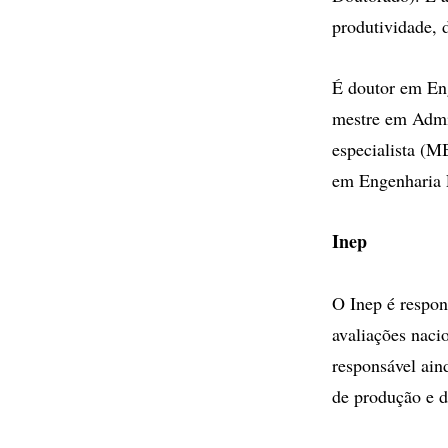
produtividade, 
É doutor em Eng
mestre em Admi
especialista (M
em Engenharia E
Inep
O Inep é respon
avaliações naci
responsável aind
de produção e 