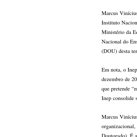
Marcus Vinícius
Instituto Nacio
Ministério da 
Nacional do En
(DOU) desta ter
Em nota, o Inep
dezembro de 201
que pretende “m
Inep consolide s
Marcus Vinícius
organizacional,
Doutorado). É a