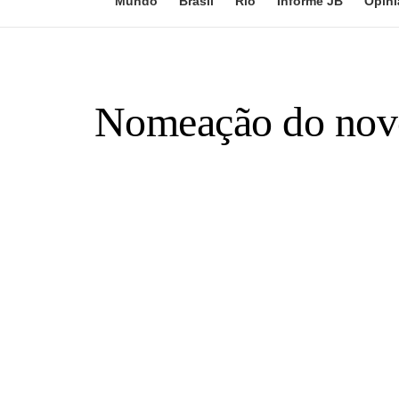
Mundo
Brasil
Rio
Informe JB
Opini
Nomeação do novo 