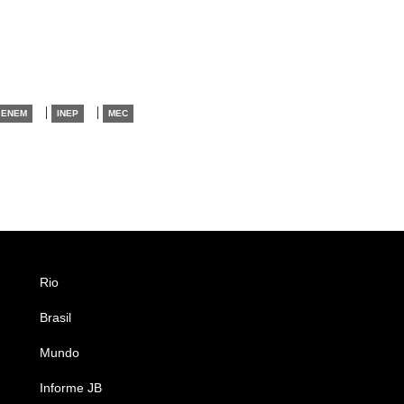
|
|
ENEM
INEP
MEC
Rio
Esportes
Brasil
Saúde
Mundo
Ciência e Tecnologia
Informe JB
Caderno B