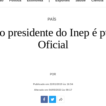
ão
Política
Economia
|
Esportes
Saúde
Ciência
PAÍS
presidente do Inep é p
Oficial
POR
Publicado em 22/01/2019 às 16:54
Alterado em 04/05/2023 às 08:17
Facebook
Twitter
Mais