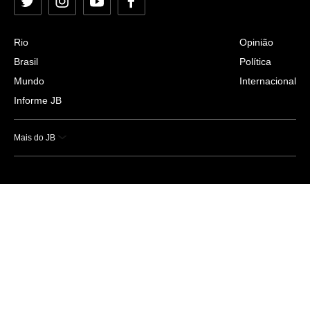
Twitter
Instagram
YouTube
Facebook
Rio
Opinião
Brasil
Política
Mundo
Internacional
Informe JB
Mais do JB
Esportes
Saúde
Ciência e Tecnologia
Caderno B
Colunistas
Economia
Empresas e Negócios