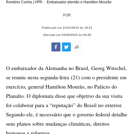
Romério Cunha | VPR -
Embaixador alemão e Hamilton Mourão
POR
Publicado em 21/01/2019 às 19:21
Alterado em 04/05/2023 às 06:45
Facebook
Twitter
Mais
opções
de
O embaixador da Alemanha no Brasil, Georg Witschel,
compartilhamento
se reuniu nesta segunda-feira (21) com o presidente em
exercício, general Hamilton Mourão, no Palácio do
Planalto. O diplomata disse que objetivo da sua visita
foi colaborar para a “reputação” do Brasil no exterior.
Segundo ele, é necessário que o governo federal detalhe
seus planos sobre mudanças climáticas, direitos
humanos e reformas.