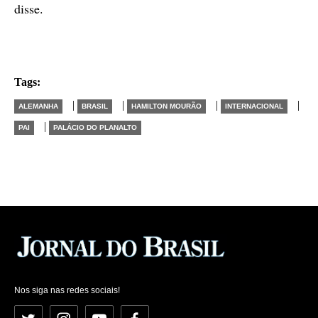
disse.
Tags:
|
|
|
|
ALEMANHA
BRASIL
HAMILTON MOURÃO
INTERNACIONAL
|
PAI
PALÁCIO DO PLANALTO
Nos siga nas redes sociais!