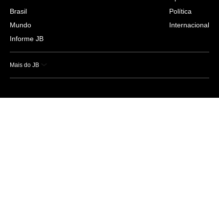
Brasil
Política
Mundo
Internacional
Informe JB
Mais do JB
Esportes
Saúde
Ciência e Tecnologia
Caderno B
Colunistas
Economia
Empresas e Negócios