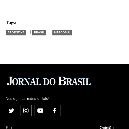
Tags:
|
|
ARGENTINA
BRASIL
MERCOSUL
Nos siga nas redes sociais!
Twitter
Instagram
YouTube
Facebook
Rio
Opinião