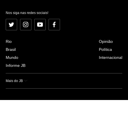
Nos siga nas redes sociais!
Twitter
Instagram
YouTube
Facebook
Rio
Opinião
Brasil
Política
Mundo
Internacional
Informe JB
Mais do JB
Esportes
Saúde
Ciência e Tecnologia
Caderno B
Colunistas