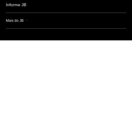
Informe JB
Mais do JB
Esportes
Saúde
Ciência e Tecnologia
Caderno B
Colunistas
Economia
Empresas e Negócios