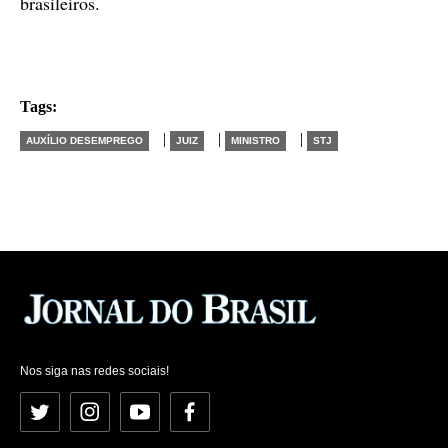
brasileiros.
Tags:
|
|
|
AUXÍLIO DESEMPREGO
JUIZ
MINISTRO
STJ
Nos siga nas redes sociais!
Twitter
Instagram
YouTube
Facebook