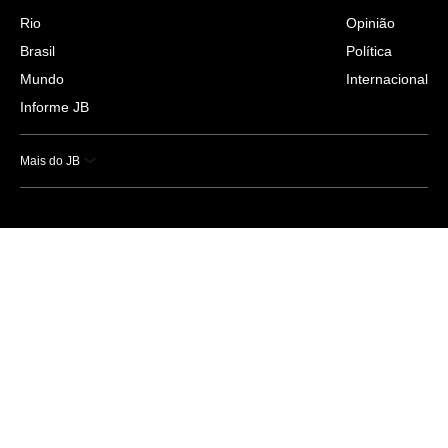
Rio
Opinião
Brasil
Política
Mundo
Internacional
Informe JB
Mais do JB
Esportes
Saúde
Ciência e Tecnologia
Caderno B
Colunistas
Economia
Empresas e Negócios