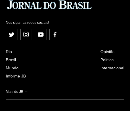
Nos siga nas redes sociais!
Twitter
Instagram
YouTube
Facebook
Rio
Opinião
Brasil
Política
Mundo
Internacional
Informe JB
Mais do JB
Esportes
Saúde
Ciência e Tecnologia
Caderno B