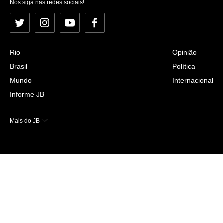
Nos siga nas redes sociais!
Twitter
Instagram
YouTube
Facebook
Rio
Opinião
Brasil
Política
Mundo
Internacional
Informe JB
Mais do JB
Esportes
Saúde
Ciência e Tecnologia
Caderno B
Colunistas
Economia
Empresas e Negócios