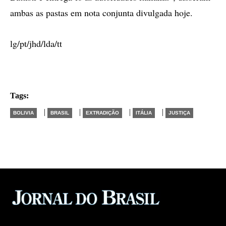
ambas as pastas em nota conjunta divulgada hoje.
lg/pt/jhd/lda/tt
Tags:
|
|
|
|
BOLIVIA
BRASIL
EXTRADIÇÃO
ITÁLIA
JUSTIÇA