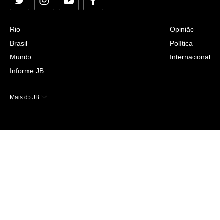
Twitter
Instagram
YouTube
Facebook
Rio
Opinião
Brasil
Política
Mundo
Internacional
Informe JB
Mais do JB
Esportes
Saúde
Ciência e Tecnologia
Caderno B
Colunistas
Economia
Empresas e Negócios