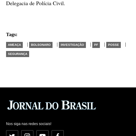
Delegacia de Polícia Civil.
Tags:
|
|
|
|
|
AMEAÇA
BOLSONARO
INVESTIGAÇÃO
PF
POSSE
SEGURANÇA
Nos siga nas redes sociais!