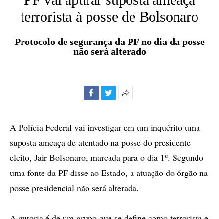
terrorista à posse de Bolsonaro
Protocolo de segurança da PF no dia da posse
não será alterado
Facebook
Twitter
Mais
opções
de
A Polícia Federal vai investigar em um inquérito uma
compartilhamento
suposta ameaça de atentado na posse do presidente
eleito, Jair Bolsonaro, marcada para o dia 1º. Segundo
uma fonte da PF disse ao Estado, a atuação do órgão na
posse presidencial não será alterada.
A autoria é de um grupo que se define como terrorista e