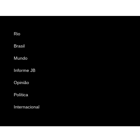
Rio
Esportes
Brasil
Saúde
Mundo
Ciência e Tecnologia
Informe JB
Caderno B
Opinião
Colunistas
Política
Economia
Internacional
Empresas e Negócios