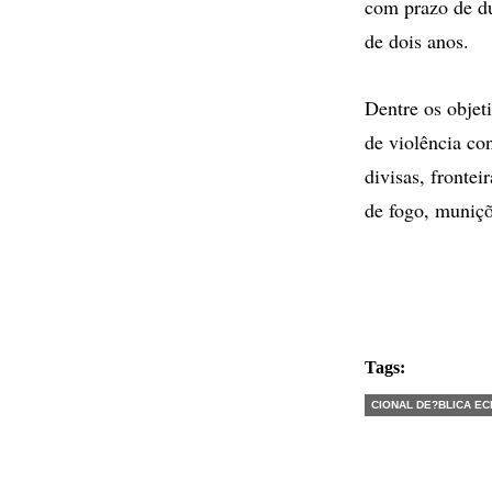
com prazo de du
de dois anos.
Dentre os objet
de violência co
divisas, frontei
de fogo, muniçõ
Tags:
CIONAL DE?BLICA EC