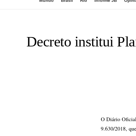
Mundo
Brasil
Rio
Informe JB
Opini
Decreto institui P
O Diário Oficia
9.630/2018, que