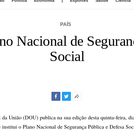
ão
Política
Economia
|
Esportes
Saúde
Ciência
PAÍS
lano Nacional de Seguran
Social
Facebook
Twitter
Mais
opções
de
l da União (DOU) publica na sua edição desta quinta-feira, di
compartilhamento
 institui o Plano Nacional de Segurança Pública e Defesa Soc