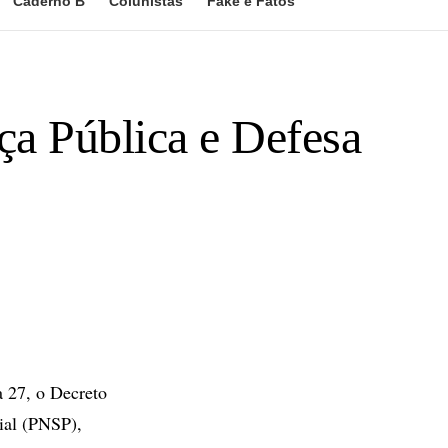
Caderno B
Colunistas
Fake e Fatos
ça Pública e Defesa
a 27, o Decreto
ial (PNSP),