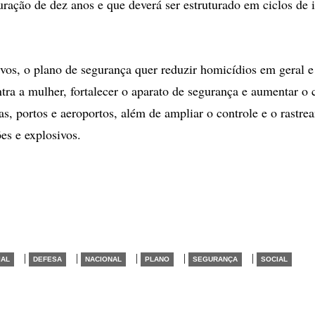
ração de dez anos e que deverá ser estruturado em ciclos de
ivos, o plano de segurança quer reduzir homicídios em geral e
ntra a mulher, fortalecer o aparato de segurança e aumentar o 
ras, portos e aeroportos, além de ampliar o controle e o rastr
es e explosivos.
|
|
|
|
|
IAL
DEFESA
NACIONAL
PLANO
SEGURANÇA
SOCIAL