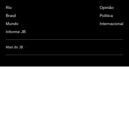
Rio
Opinião
Brasil
Política
Mundo
Internacional
Informe JB
Mais do JB
Esportes
Saúde
Ciência e Tecnologia
Caderno B
Colunistas
Economia
Empresas e Negócios