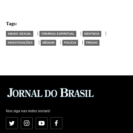
Tags:
|
|
|
ABUSO SEXUAL
CIRURGIA ESPIRITUAL
DEN?NCIA
|
|
|
INVESTIGAÇÕES
MÉDIUM
POLÍCIA
PRISAO
Nos siga nas redes sociais!
Twitter
Instagram
YouTube
Facebook