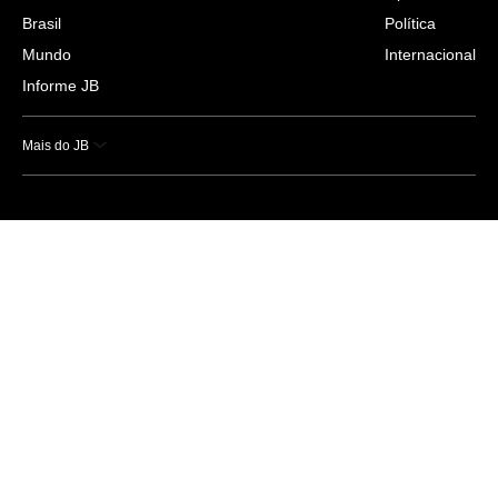
Brasil
Política
Mundo
Internacional
Informe JB
Mais do JB
Esportes
Saúde
Ciência e Tecnologia
Caderno B
Colunistas
Economia
Empresas e Negócios