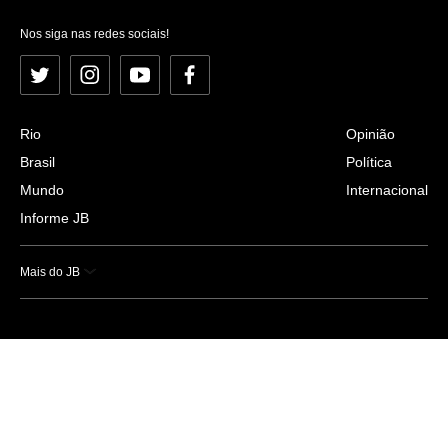
Nos siga nas redes sociais!
Twitter
Instagram
YouTube
Facebook
Rio
Opinião
Brasil
Política
Mundo
Internacional
Informe JB
Mais do JB
Esportes
Saúde
Ciência e Tecnologia
Caderno B
Colunistas
Economia